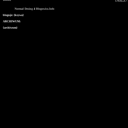
UWAGA ! 
Normal Desing
4
Blogowicz.Info
bloguje:
{ksywa}
ARCHIWUM:
{archiwum}