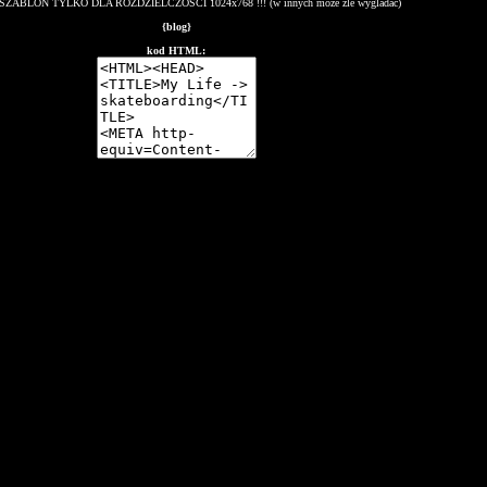
SZABLON TYLKO DLA ROZDZIELCZOSCI 1024x768 !!! (w innych moze zle wygladac)
{blog}
kod HTML: