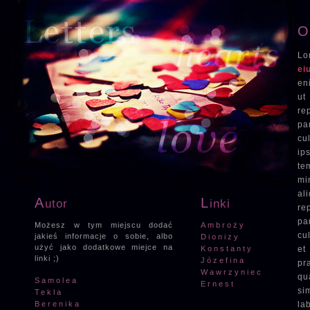
Lo
ei
en
ut
re
pa
cu
ip
te
mi
al
A
L
utor
inki
re
pa
Możesz w tym miejscu dodać
Ambroży
cu
jakieś informacje o sobie, albo
Dionizy
użyć jako dodatkowe miejce na
Konstanty
et
linki ;)
Józefina
pr
Wawrzyniec
qu
Samolea
Ernest
si
Tekla
Berenika
la