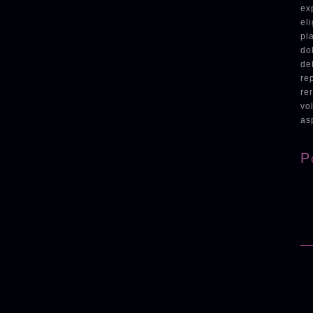
ex
el
pl
do
de
re
re
vo
as